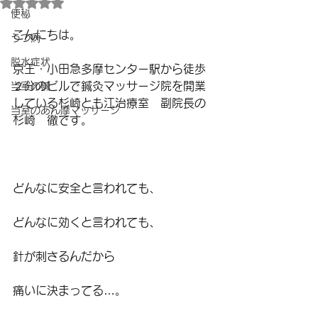
5つ星のうちNaNと評価されています。
便秘
こんにちは。
うつ病
脱水症状
京王・小田急多摩センター駅から徒歩
２分のビルで鍼灸マッサージ院を開業
当室の鍼
している杉崎とも江治療室　副院長の
当室のあん摩マッサージ
杉崎　徹です。
どんなに安全と言われても、
どんなに効くと言われても、
針が刺さるんだから
痛いに決まってる…。