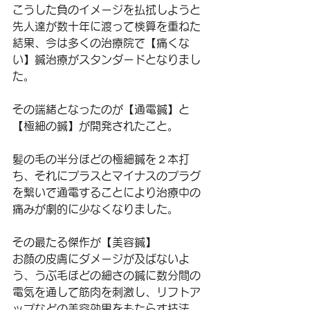
こうした負のイメージを払拭しようと
先人達が数十年に渡って検算を重ねた
結果、今は多くの治療院で【痛くな
い】鍼治療がスタンダードとなりまし
た。
その端緒となったのが【通電鍼】と
【極細の鍼】が開発されたこと。
髪の毛の半分ほどの極細鍼を２本打
ち、それにプラスとマイナスのプラグ
を繋いで通電することにより治療中の
痛みが劇的に少なくなりました。
その最たる傑作が【美容鍼】
お顔の皮膚にダメージが及ばないよ
う、うぶ毛ほどの細さの鍼に数分間の
電気を通して筋肉を刺激し、リフトア
ップなどの美容効果をもたらす技法