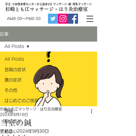
京王･小田急多摩センターから徒歩2分 マッサージ･鍼･母乳マッサージ
杉崎とも江マッサージ・はり灸治療室
AM9:00～PM9:00
記事
All Posts
All Posts
首肩の症状
腰の症状
その他
はじめてのご挨拶
杉崎とも江マッサージ・はり灸治療室
頭痛
2024年8月16日
当室の鍼
腕の症状
更新日：
2024年9月30日
めまい