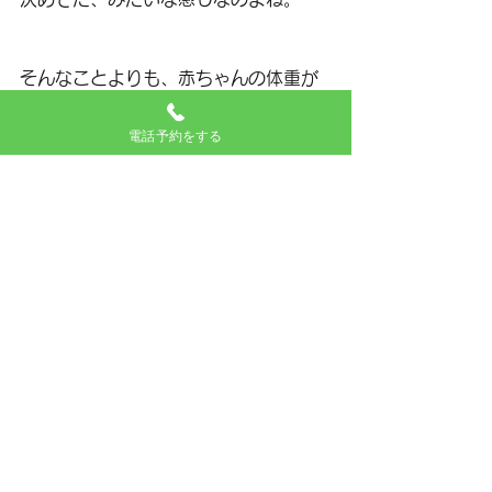
そんなことよりも、赤ちゃんの体重が
毎日ちゃんと増えるのが大事なのね。
電話予約をする
母乳が足りないならミルクで代用すれ
ばいいだけの話で、こんな当たり前が
分からない人がいるってことに日々ビ
ックリしてます。
そんな人にはね、あなたのこだわりな
んて赤ちゃんには関係ないんですよっ
てハッキリ言ってます。それであなた
が倒れるような事態になったら、あな
ただけじゃなくて赤ちゃんも大変にな
るのよとも言ってます。