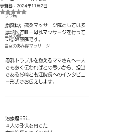
便秘
更新日：
2024年11月2日
5つ星のうちNaNと評価されています。
うつ病
当室は、鍼灸マッサージ院としては多
脱水症状
摩地区で唯一母乳マッサージを行って
当室の鍼
いる治療院です。
当室のあん摩マッサージ
母乳トラブルを抱えるママさんへ一人
でも多く伝わればとの思いから、担当
である杉崎とも江院長へのインタビュ
ー形式でお伝えします。
治療歴65年
４人の子供を育てた