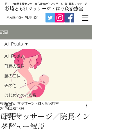
京王･小田急多摩センターから徒歩2分 マッサージ･鍼･母乳マッサージ
杉崎とも江マッサージ・はり灸治療室
AM9:00～PM9:00
記事
All Posts
All Posts
首肩の症状
腰の症状
その他
はじめてのご挨拶
杉崎とも江マッサージ・はり灸治療室
頭痛
2024年8月6日
母乳マッサージ／院長イン
腕の症状
めまい
タビュー解説