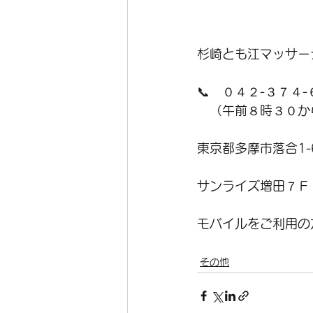
杉崎とも江マッサー
📞　０４２-３７４
　（午前８時３０か
東京都多摩市落合1-6
サンライズ増田７Ｆ
モバイルをご利用の
その他