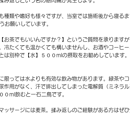
揉み返しという名の筋肉痛が発生します。
も種類や嗜好も様々ですが、当室では施術後から寝るま
ようお願いしています。
【お茶でもいいんですか？】というご質問を承りますが
。冷たくても温かくても構いませんし、お酒やコーヒー
とは別枠で【水】５００mlの摂取をお勧めしています。
に限っては水よりも有効な飲み物があります。緑茶やコ
尿作用がなく、汗で排出してしまった電解質（ミネラル
００ml飲むと一石二鳥です。
マッサージには麦茶。揉み返しのご経験がある方はぜひ