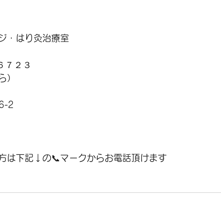
ジ・はり灸治療室
-６７２３
ら）
-2
方は下記↓の📞マークからお電話頂けます