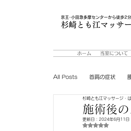
京王･小田急多摩センターから徒歩2分
杉崎とも江マッサ
ホーム
当室について
All Posts
首肩の症状
杉崎とも江マッサージ・
便秘
うつ病
脱水症
施術後の
更新日：
2024年6月11日
5つ星のうちNaN