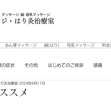
 マッサージ･鍼･母乳マッサージ
ージ・はり灸治療室
あん摩マッサージ
鍼(はり)
母乳マッサージ
料金
腰の症状
その他
はじめてのご挨拶
頭痛
はり灸治療室
2024年6月11日
状
当室の鍼
当室のあん摩マッサージ
ススメ
と評価されています。