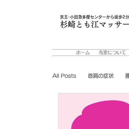
京王･小田急多摩センターから徒歩2分
杉崎とも江マッサ
ホーム
当室について
All Posts
首肩の症状
便秘
うつ病
脱水症