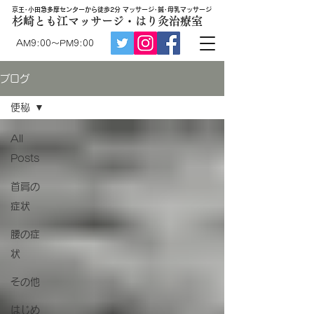
京王･小田急多摩センターから徒歩2分 マッサージ･鍼･母乳マッサージ
杉崎とも江マッサージ・はり灸治療室
AM9:00～PM9:00
ブログ
便秘
All
Posts
首肩の
症状
腰の症
状
その他
はじめ