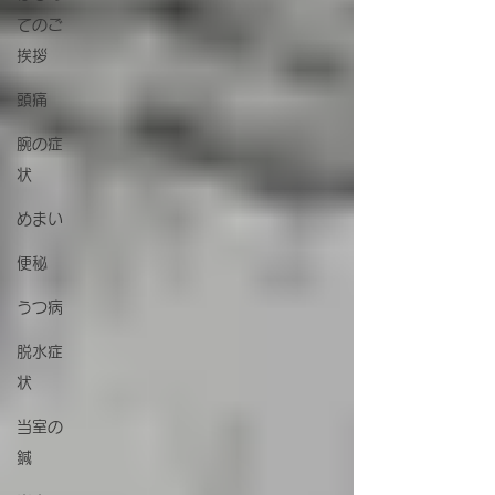
てのご
挨拶
頭痛
腕の症
状
めまい
便秘
うつ病
脱水症
状
当室の
鍼