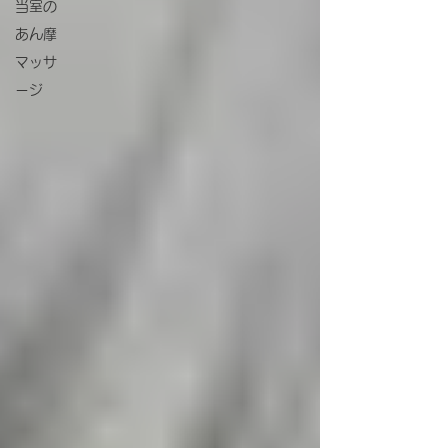
当室の
あん摩
マッサ
ージ